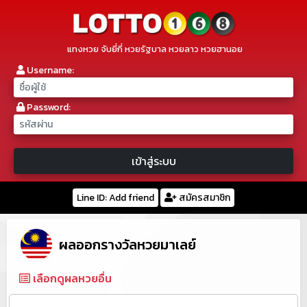
แทงหวย จับยี่กี่ หวยรัฐบาล หวยลาว หวยฮานอย
Username:
Password:
เข้าสู่ระบบ
Line ID: Add friend
สมัครสมาชิก
ผลออกรางวัลหวยมาเลย์
เลือกดูผลหวยอื่น