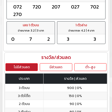
072
720
207
027
702
270
เลข 1 ตัวบน
1 ตัวล่าง
จ่ายบาทละ 3.2 | 3 บาท
จ่ายบาทละ 4.2 | 4 บาท
0
7
2
3
3
รางวัล/ส่วนลด
ไม่มีส่วนลด
มีส่วนลด
ต่ำ-สูง
ประเภท
รางวัล | ส่วนลด
3 ตัวบน
900
| 0%
3 ตัวโต๊ด
150
| 0%
2 ตัวบน
90
| 0%
2 ตัวล่าง
90
| 0%